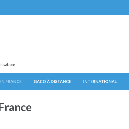
nisations
EN FRANCE
GACO À DISTANCE
INTERNATIONAL
France