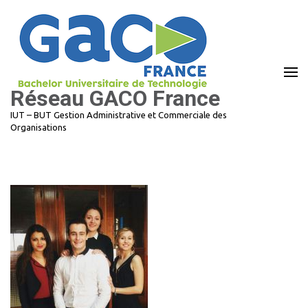
Aller
au
contenu
(Pressez
Entrée)
Réseau GACO France
IUT – BUT Gestion Administrative et Commerciale des
Organisations