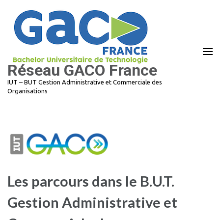
Aller
au
contenu
(Pressez
Entrée)
Réseau GACO France
IUT – BUT Gestion Administrative et Commerciale des
Organisations
Les parcours dans le B.U.T.
Gestion Administrative et